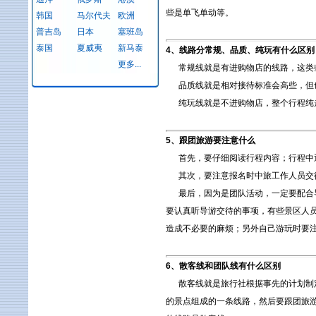
些是单飞单动等。
韩国
马尔代夫
欧洲
普吉岛
日本
塞班岛
泰国
夏威夷
新马泰
4、线路分常规、品质、纯玩有什么区别
更多...
常规线就是有进购物店的线路，这类些
品质线就是相对接待标准会高些，但也
纯玩线就是不进购物店，整个行程纯走
5、跟团旅游要注意什么
首先，要仔细阅读行程内容；行程中通
其次，要注意报名时中旅工作人员交待
最后，因为是团队活动，一定要配合导
要认真听导游交待的事项，有些景区人
造成不必要的麻烦；另外自己游玩时要
6、散客线和团队线有什么区别
散客线就是旅行社根据事先的计划制定
的景点组成的一条线路，然后要跟团旅