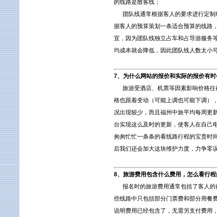
的线路是散客线；
团队线通常根据客人的要求进行定制线
据客人的预算策划一条适合预算的线路
宜，因为团队线独立占车和占导游服务
均成本就会降低，因此团队线人数太小
7、为什么网站的报价和实际的报价有时
旅游受酒店、机票等因素影响价格往往
格也跟着变动（可能上调也可能下调）
况出现较少，而且福州中旅平均每周更
台实现这么及时的更新，使客人在自己
匆匆忙忙一条条的看线路行程的宝贵时
后我们还会加大这块维护力度，力争零
8、旅游费用包含什么费用，怎么看行程
报名时的旅游费用通常包括了客人的往
些线路中只包括部分门票费和部分用餐
说明费用已经包含了，无需另支付费用