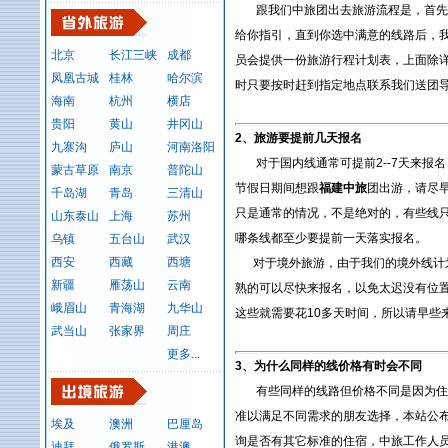
跟我们中旅团出去旅游流程是，首先来电0
给你指引，直到你选中满意的线路后，
北京
长江三峡
成都
员会提供一份旅游行程计划表，上面除
凤凰古城
桂林
哈尔滨
时只要按时赶到指定地点联系我们送团
海南
杭州
横店
贵阳
黄山
井冈山
2、旅游要提前几天报名
九寨沟
庐山
河南洛阳
对于国内线通常可提前2--7天来报
蒙古草原
南京
普陀山
节假日期间想跟
福建中旅
团出游，请尽
千岛湖
青岛
三清山
只是通常的情况，不是绝对的，有些线
山东泰山
上海
苏州
哪条线都至少要提前一天落实报名。
乌镇
五台山
武汉
西安
西藏
西塘
对于境外旅游，由于我们的境外线计划
新疆
雁荡山
云南
熟的可以尽快来报名，以免太迟没有位
峨眉山
青海湖
九华山
这些就需要花10多天时间，所以请早些
武当山
张家界
周庄
更多...
3、为什么同样的线价格有时会不同
有些同样的线路但价格不同是因为住宿
准以满足不同需求的朋友选择，本站公
埃及
澳洲
巴厘岛
询是否有其它标准的住宿，中旅工作人
迪拜
俄罗斯
港澳