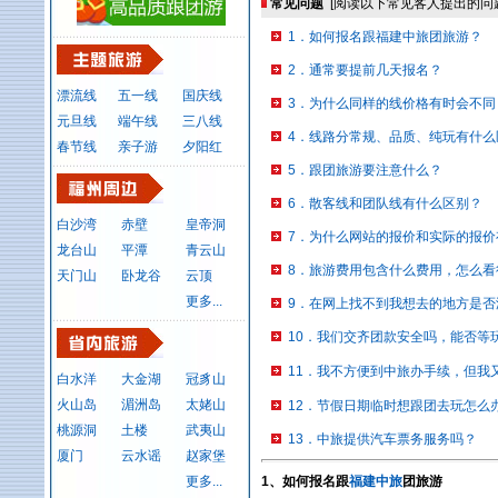
常见问题
[阅读以下常见客人提出的问
1．如何报名跟福建中旅团旅游？
2．通常要提前几天报名？
漂流线
五一线
国庆线
3．为什么同样的线价格有时会不同
元旦线
端午线
三八线
4．线路分常规、品质、纯玩有什么
春节线
亲子游
夕阳红
5．跟团旅游要注意什么？
6．散客线和团队线有什么区别？
白沙湾
赤壁
皇帝洞
7．为什么网站的报价和实际的报价
龙台山
平潭
青云山
8．旅游费用包含什么费用，怎么看
天门山
卧龙谷
云顶
更多...
9．在网上找不到我想去的地方是否
10．我们交齐团款安全吗，能否等
11．我不方便到中旅办手续，但我
白水洋
大金湖
冠豸山
火山岛
湄洲岛
太姥山
12．节假日期临时想跟团去玩怎么
桃源洞
土楼
武夷山
13．中旅提供汽车票务服务吗？
厦门
云水谣
赵家堡
更多...
1、如何报名跟
福建中旅
团旅游