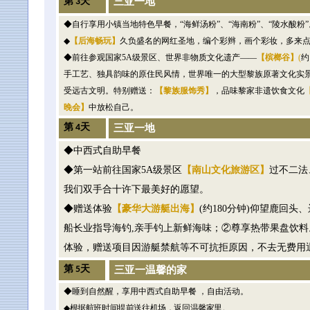
三亚一地
第
3
天
◆自行享用小镇当地特色早餐，“海鲜汤粉”、“海南粉”、“陵水酸粉”
◆
【后海畅玩】
久负盛名的网红圣地，编个彩辫，画个彩妆，多来
◆前往参观国家
5A
级景区、世界非物质文化遗产——
【槟榔谷】
(
约
手工艺、独具韵味的原住民风情，世界唯一的大型黎族原著文化实景
受远古文明。特别赠送：
【黎族服饰秀】
，品味黎家非遗饮食文化
晚会】
中放松自己。
第
4
天
三亚一地
◆中西式自助早餐
◆第一站前往国家
5A
级景区
【南山文化旅游区】
过不二法
我们双手合十许下最美好的愿望。
◆赠送体验
【豪华大游艇出海】
(
约
180
分钟
)
仰望鹿回头、
船长业指导海钓
,
亲手钓上新鲜海味；②尊享热带果盘饮料
体验，赠送项目因游艇禁航等不可抗拒原因，不去无费用
第
5
天
三亚一温馨的家
◆
睡到自然醒，享用中西式自助早餐 ，自由活动。
◆
根据航班时间提前送往机场，返回温馨家里。