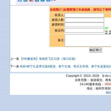
在线预订 (如需要预订本条线路，填写以下资
联系人:
参团人数:
参团时间:
验证码:
备注:
上一条
【HK邂逅海】海南双飞五日游（海口往返)
下一条
特价•泰宁九龙潭日游&夜游、泰宁古城、将乐玉华洞、泰宁长桌宴&
Copyright © 2010--2026 fj-c
业务范围： 旅游观光、商
24小时服务热线：
0591
地址：福州市湖东
闽I