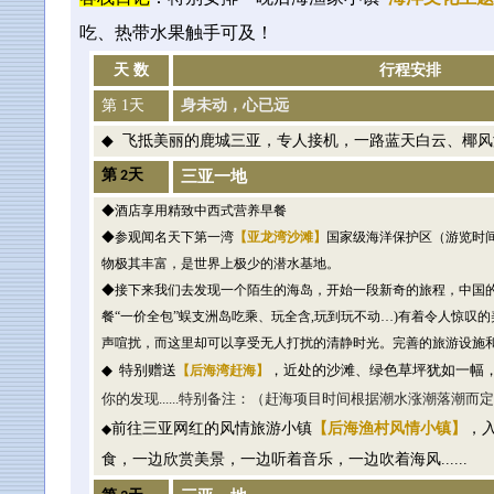
吃、热带水果触手可及！
天 数
行程安排
第
1
天
身未动，心已远
◆
飞抵美丽的鹿城三亚，专人接机，一路蓝天白云、椰风
第
2
天
三亚一地
◆
酒店享用精致中西式营养早餐
◆
参观闻名天下第一湾
【亚龙湾沙滩】
国家级海洋保护区（游览时
物极其丰富，是世界上极少的潜水基地。
◆
接下来我们去发现一个陌生的海岛，开始一段新奇的旅程，中国
餐“一价全包”蜈支洲岛吃乘、玩全含
,
玩到玩不动
…)
有着令人惊叹的
声喧扰，而这里却可以享受无人打扰的清静时光。完善的旅游设施
◆
特别赠送
，近处的沙滩、绿色草坪犹如一幅
【后海湾赶海】
你的发现
......
特别备注：（赶海项目时间根据潮水涨潮落潮而定
前往三亚网红的风情旅游小镇
【后海渔村风情小镇】
，
◆
食，一边欣赏美景，一边听着音乐，一边吹着海风
......