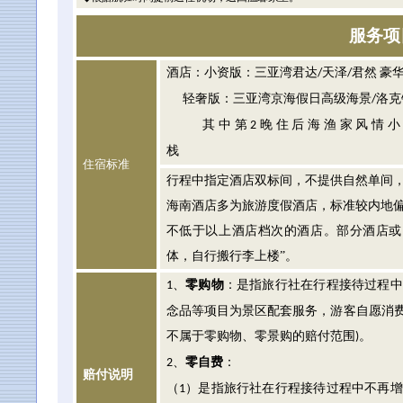
服务项
酒店：小资版：三亚湾君达
天泽
君然
豪
/
/
轻奢版：三亚湾京海假日高级海景
洛克
/
其中第
晚住后海渔家风情小
2
栈
住宿标准
行程中指定酒店双标间，不提供自然单间
海南酒店多为旅游度假酒店，标准较内地
不低于以上酒店档次的酒店。部分酒店或
体，自行搬行李上楼”。
、
零购物
：是指旅行社在行程接待过程中
1
念品等项目为景区配套服务，游客自愿消
不属于零购物、零景购的赔付范围
。
)
、
零自费
：
2
赔付说明
（
）是指旅行社在行程接待过程中不再增
1