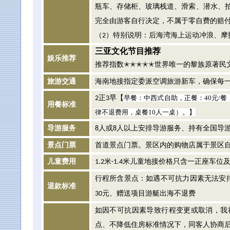
瓶车、存储柜、玻璃栈道、滑索、潜水、
完全由游客自行决定，不属于零自费的赔
（
）特别说明：后海湾海上运动冲浪、摩
2
三亚文化节目推荐
娱乐推荐
推荐指数
世界唯一的黎族原著民
✭✭✭✭✭
旅游交通
海南地接指定委派空调旅游新车，确保每
正
早【
早餐：中西式自助，正餐：
40
元
/
餐
2
3
用餐标准
律不退费用，桌餐
10
人一桌）。】
导游服务
人或
人以上安排导游服务、持有全国导
8
8
景点门票
首道景点门票。景区内的购物店属于景区
儿童费用
米
米儿童地接价格只含一正座车位
1.2
-1.4
行程所含景点：如遇不可抗力因素无法安
退款标准
元、赠送项目游艇出海不退费
30
如因不可抗因素导致行程变更或取消，我
点、不降低住房标准情况下，同客人协商