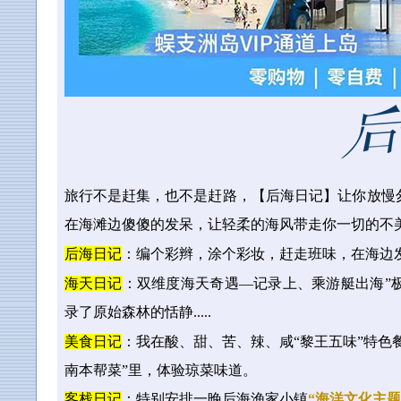
旅行不是赶集，也不是赶路，【后海日记】让你放慢
在海滩边傻傻的发呆，让轻柔的海风带走你一切的不
后海日记
：编个彩辫，涂个彩妆，赶走班味，在海边
海天日记
：
双维度海天奇遇—记录上、乘游艇出海”
录了原始森林的恬静
.....
美食日记
：我在酸、甜、苦、辣、咸“黎王五味”特色
南本帮菜”里，体验琼菜味道。
客栈日记
：特别安排一晚后海渔家小镇
“海洋文化主题