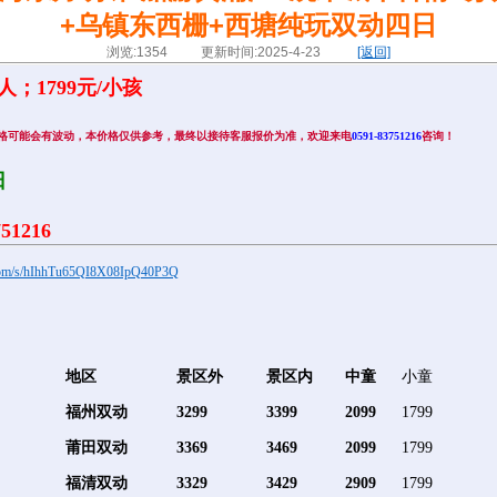
+乌镇东西栅+西塘纯玩双动四日
浏览:1354 更新时间:2025-4-23
[返回]
人；1799元/小孩
格可能会有波动，本价格仅供参考，最终以接待客服报价为准，欢迎来电
0591-83751216
咨询！
日
1216
q.com/s/hIhhTu65QI8X08IpQ40P3Q
地区
景区外
景区内
中童
小童
福州双动
3299
3399
2099
1799
莆田双动
3369
3469
2099
1799
福清双动
3329
3429
2909
1799