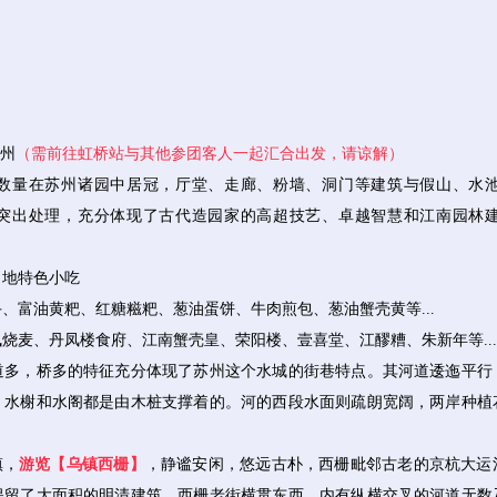
苏州
（需前往虹桥站与其他参团客人一起汇合出发，请谅解）
数量在苏州诸园中居冠，厅堂、走廊、粉墙、洞门等建筑与假山、水
突出处理，充分体现了古代造园家的高超技艺、卓越智慧和江南园林
当地特色小吃
、富油黄粑、红糖糍粑、葱油蛋饼、牛肉煎包、葱油蟹壳黄等...
烧麦、丹凤楼食府、江南蟹壳皇、荣阳楼、壹喜堂、江醪糟、朱新年等...
道多，桥多的特征充分体现了苏州这个水城的街巷特点。其河道逶迤平行
，水榭和水阁都是由木桩支撑着的。河的西段水面则疏朗宽阔，两岸种植
镇，
游览【乌镇西栅】
，静谧安闲，悠远古朴，西栅毗邻古老的京杭大运
保留了大面积的明清建筑，西栅老街横贯东西，内有纵横交叉的河道无数及