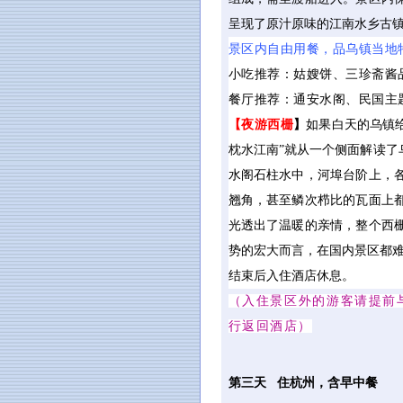
呈现了原汁原味的江南水乡古
景区内自由用餐，品乌镇当地
小吃推荐：姑嫂饼、三珍斋酱品
餐厅推荐：通安水阁、民国主题
【夜游西栅
】
如果白天的乌镇
枕水江南”就从一个侧面解读
水阁石柱水中，河埠台阶上，
翘角，甚至鳞次栉比的瓦面上
光透出了温暖的亲情，整个西
势的宏大而言，在国内景区都
结束后入住酒店休息。
（入住景区外的游客请提前与
行返回酒店）
第三天 住杭州，含早中餐