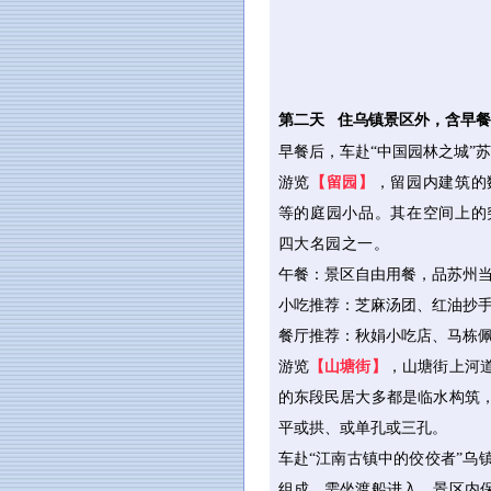
第二天 住乌镇景区外，含早餐
早餐后，车赴“中国园林之城”
游览
【留园】
，留园内建筑的
等的庭园小品。其在空间上的
四大名园之一。
午餐：景区自由用餐，品苏州
小吃推荐：芝麻汤团、红油抄手
餐厅推荐：秋娟小吃店、马栋佩
游览
【山塘街】
，山塘街上河
的东段民居大多都是临水构筑
平或拱、或单孔或三孔。
车赴“江南古镇中的佼佼者”乌
组成，需坐渡船进入。景区内