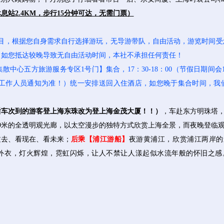
站2.4KM，步行15分钟可达，无需门票）
目，根据您自身需求自行选择游玩，无导游带队，自由活动，游览时间受
，如您抵达较晚导致无自由活动时间，本社不承担任何责任！
于【集散中心五方旅游服务专区1号门】集合，17：30-18：00（节假日期间
体以当日工作人员通知为准！）统一安排送回入住酒店，如您晚于集合时间，
00后车次到的游客登上海东珠改为登上海金茂大厦！！）
，
车赴东方明珠塔
259米的全透明观光廊，以太空漫步的独特方式欣赏上海全景，而夜晚登临
过去、看现在、看未来；
后乘【浦江游船】
夜游黄浦江，欣赏浦江两岸的
外衣，灯火辉煌，霓虹闪烁，让人不禁让人漾起似水流年般的怀旧之感