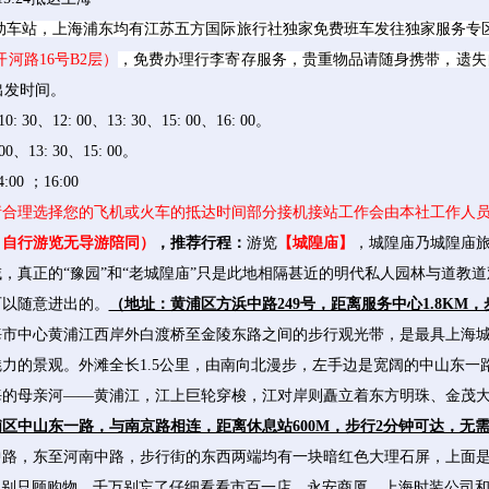
动车站，上海浦东均有江苏五方国际旅行社独家免费班车发往独家服务专区
河路16号B2层）
，免费办理行李寄存服务，贵重物品请随身携带，遗失
出发时间。
、12: 00、13: 30、15: 00、16: 00。
、13: 30、15: 00。
00 ；16:00
请合理选择您的飞机或火车的抵达时间部分接机接站工作会由本社工作人
：自行游览无导游陪同）
，推荐行程：
游览
【城隍庙】
，城隍庙乃城隍庙
，真正的“豫园”和“老城隍庙”只是此地相隔甚近的明代私人园林与道教
可以随意进出的。
（地址：黄浦区方浜中路249号，距离服务中心1.8KM，
海市中心黄浦江西岸外白渡桥至金陵东路之间的步行观光带，是最具上海
力的景观。外滩全长1.5公里，由南向北漫步，左手边是宽阔的中山东一
海的母亲河——黄浦江，江上巨轮穿梭，江对岸则矗立着东方明珠、金茂
区中山东一路，与南京路相连，距离休息站600M，步行2分钟可达，无
路，东至河南中路，步行街的东西两端均有一块暗红色大理石屏，上面是
上别只顾购物，千万别忘了仔细看看市百一店、永安商厦、上海时装公司和