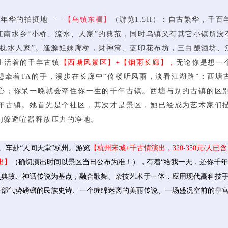
水年华的拍摄地——
【乌镇东栅】
（游览1.5H）：自古繁华，千
江南水乡“小桥、流水、人家”的典范，同时乌镇又有其它小镇所没
的枕水人家”。逢源姐妹廊桥，财神湾、蓝印花布坊，三白酿酒坊、
生活着的千年古镇
【西塘风景区】+【烟雨长廊】，
无论你是想一
想牵着TA的手，漫步在长廊中“倚楼听风雨，淡看江湖路”：西塘
心；你呆一晚就会牵住你一生的千年古镇。西塘与别的古镇的区
年古镇。她首先是个社区，其次才是景区，她已经成为艺术家们
们躲避喧嚣释放压力的净地。
。
车赴“人间天堂”杭州。游览
【杭州宋城+千古情演出，320-350元/人已
出】
（确切演出时间以景区当日公布为准！），有着“给我一天，还你千年
史典故、神话传说为基点，融合歌舞、杂技艺术于一体，应用现代高科技
一部气势磅礴的民族史诗、一个缠绵迷离的美丽传说、一场盛况空前的皇