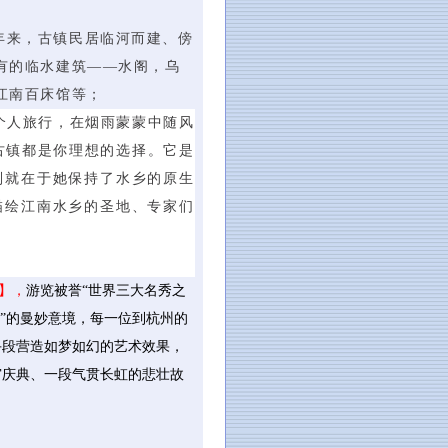
百年来，古镇民居临河而建、傍
有的临水建筑――水阁，乌
江南百床馆等；
个人旅行，在烟雨蒙蒙中随风
古镇都是你理想的选择。它是
别就在于她保持了水乡的原生
描绘江南水乡的圣地、专家们
含】，
游览被誉“世界三大名秀之
”的曼妙意境，每一位到杭州的
手段营造如梦如幻的艺术效果，
宫庆典、一段气贯长虹的悲壮故