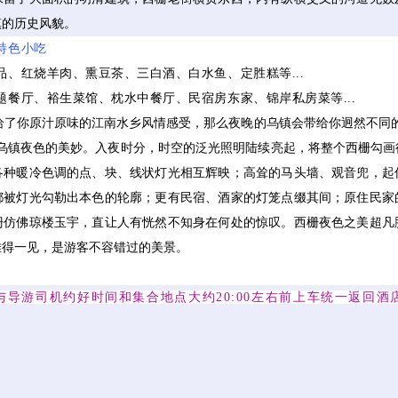
镇的历史风貌。
特色小吃
、红烧羊肉、熏豆茶、三白酒、白水鱼、定胜糕等...
餐厅、裕生菜馆、枕水中餐厅、民宿房东家、锦岸私房菜等...
给了你原汁原味的江南水乡风情感受，那么夜晚的乌镇会带给你迥然不同
了乌镇夜色的美妙。入夜时分，时空的泛光照明陆续亮起，将整个西栅勾画
各种暖冷色调的点、块、线状灯光相互辉映；高耸的马头墙、观音兜，起
都被灯光勾勒出本色的轮廓；更有民宿、酒家的灯笼点缀其间；原住民家
栅仿佛琼楼玉宇，直让人有恍然不知身在何处的惊叹。西栅夜色之美超凡
难得一见，是游客不容错过的美景。
导游司机约好时间和集合地点大约20:00左右前上车统一返回