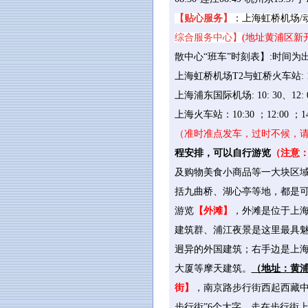
【贴心服务】
：上海虹桥机场/
综合服务中心】
(
地址黄浦区新开
散中心“班车”时刻表】:时间为
上海虹桥机场T2与虹桥火车站: 10: 30
上海浦东国际机场: 10: 30、12: 00
上海火车站：10:30 ；12:00 ；14:
（准时准点发车，过时不候，
程安排，可以自行游览
（注意
及购物美食小商品等一大块区域
括九曲桥、湖心亭等地，都是
游览
【外滩】
，外滩是位于上
建筑群、浦江夜景是这里最具魅
迥异的外国建筑；右手边是上
大厦等摩天建筑。
（地址：黄浦
街】
，南京路步行街西起西藏中
步行街”6个大字。走在步行街