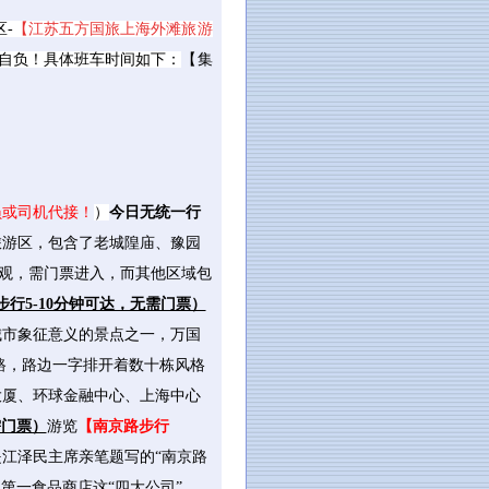
-
【江苏五方国旅上海外滩旅游
自负！具体班车时间如下：
【集
员或司机代接！
）
今日无统一行
旅游区，包含了老城隍庙、豫园
道观，需门票进入，而其他区域包
步行5-10分钟可达，无需门票）
城市象征意义的景点之一，万国
路，路边一字排开着数十栋风格
大厦、环球金融中心、上海中心
需门票）
游览
【南京路步行
江泽民主席亲笔题写的“南京路
第一食品商店这“四大公司”。