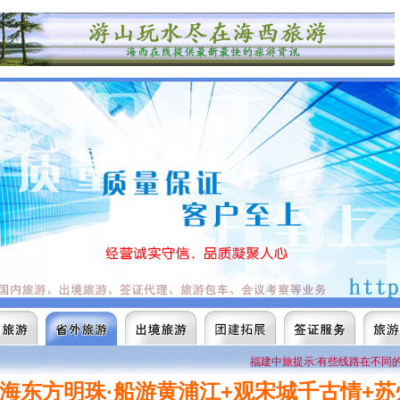
福建中旅提示:有些线路在不同的出发
海东方明珠·船游黄浦江+观宋城千古情+