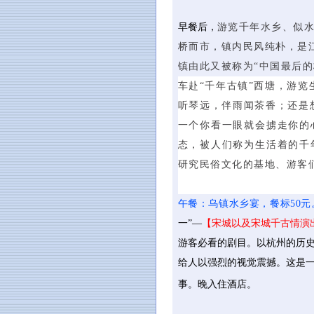
早餐后，
游览千年水乡、似
桥而市，镇内民风纯朴，是
镇由此又被称为“中国最后
车赴“千年古镇”西塘，游览
听琴远，伴雨闻茶香；还是
一个你看一眼就会掳走你的
态，被人们称为生活着的千
研究民俗文化的基地、游客
午餐：乌镇水乡宴，餐标50元
一”—
【宋城以及宋城千古情演
游客必看的剧目。以杭州的历
给人以强烈的视觉震撼。这是
事。晚入住酒店。