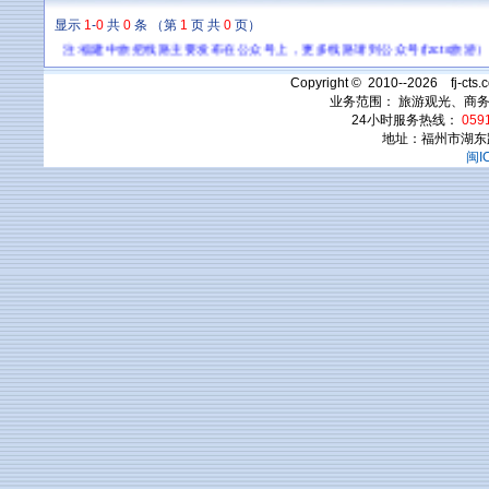
显示
1
-
0
共
0
条 （第
1
页 共
0
页）
注:福建中旅把线路主要发布在公众号上，更多线路请到公众号(fzcts
Copyright © 2010--2026 fj-c
业务范围： 旅游观光、商
24小时服务热线：
0591
地址：福州市湖东
闽I