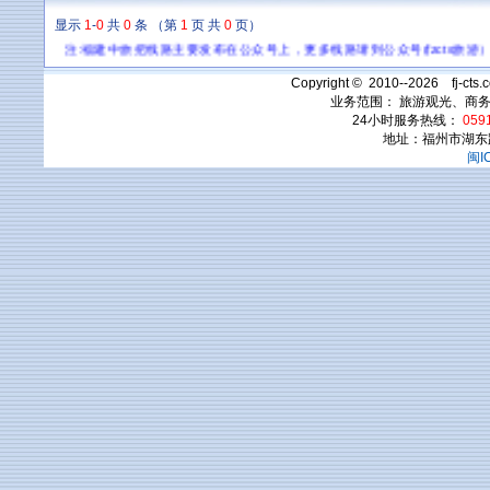
显示
1
-
0
共
0
条 （第
1
页 共
0
页）
注:福建中旅把线路主要发布在公众号上，更多线路请到公众号(fzcts
Copyright © 2010--2026 fj-c
业务范围： 旅游观光、商
24小时服务热线：
0591
地址：福州市湖东
闽I